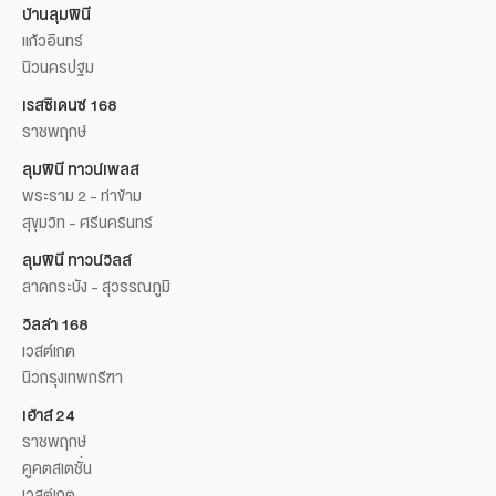
บ้านลุมพินี
แก้วอินทร์
นิวนครปฐม
เรสซิเดนซ์ 168
ราชพฤกษ์
ลุมพินี ทาวน์เพลส
พระราม 2 - ท่าข้าม
สุขุมวิท - ศรีนครินทร์
ลุมพินี ทาวน์วิลล์
ลาดกระบัง - สุวรรณภูมิ
วิลล่า 168
เวสต์เกต
นิวกรุงเทพกรีฑา
เฮ้าส์ 24
ราชพฤกษ์
คูคตสเตชั่น
เวสต์เกต