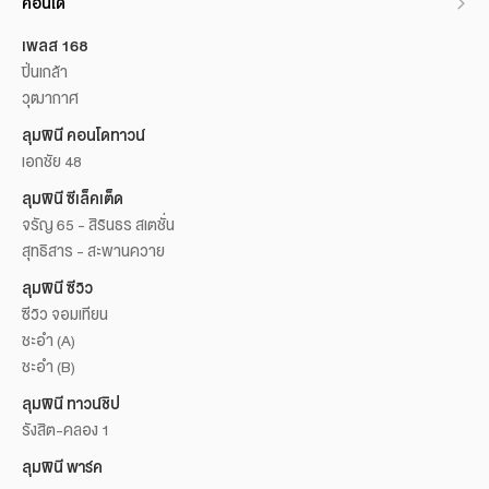
คอนโด
เพลส 168
ปิ่นเกล้า
วุฒากาศ
ลุมพินี คอนโดทาวน์
เอกชัย 48
ลุมพินี ซีเล็คเต็ด
จรัญ 65 - สิรินธร สเตชั่น
สุทธิสาร - สะพานควาย
ลุมพินี ซีวิว
ซีวิว จอมเทียน
ชะอำ (A)
ชะอำ (B)
ลุมพินี ทาวน์ชิป
รังสิต-คลอง 1
ลุมพินี พาร์ค