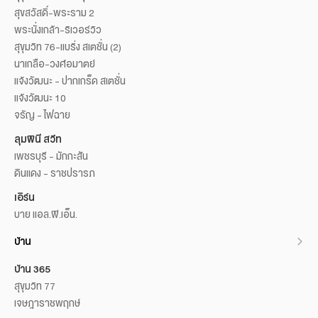
สุขสวัสดิ์-พระราม 2
พระนั่งเกล้า-ริเวอร์วิว
สุขุมวิท 76-แบริ่ง สเตชั่น (2)
นาเกลือ-วงศ์อมาตย์
แจ้งวัฒนะ - ปากเกร็ด สเตชั่น
แจ้งวัฒนะ 10
จรัญ - ไฟฉาย
ลุมพินี สวีท
เพชรบุรี - มักกะสัน
ดินแดง - ราชปรารภ
เอิร์น
บาย แอล.พี.เอ็น.
บ้าน
บ้าน 365
สุขุมวิท 77
เจษฎาราชพฤกษ์