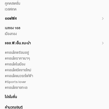
คูคตสเตชั่น
เวสต์เกต
ออฟฟิศ
เมซอง 168
เมืองทอง
แอล.พี.เอ็น.แนะนำ
#คอนโดพร้อมอยู่
#คอนโดราคาเบาๆ
#คอนโดในเมือง
#คอนโดเปิดขายใหม่
#คอนโดแนวรถไฟฟ้า
#Sports lover
#คอนโดชายทะเล
โปรโมชั่น
คำนวณเงินกู้