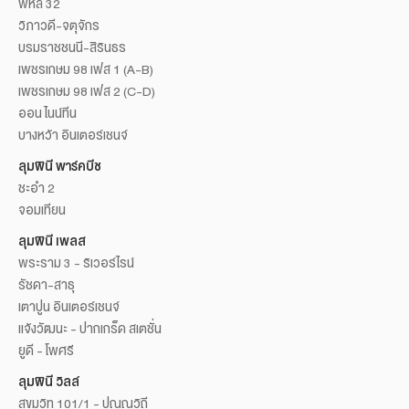
พหล 32
วิภาวดี-จตุจักร
บรมราชชนนี-สิรินธร
เพชรเกษม 98 เฟส 1 (A-B)
เพชรเกษม 98 เฟส 2 (C-D)
ออน ไนน์ทีน
บางหว้า อินเตอร์เชนจ์
ลุมพินี พาร์คบีช
ชะอำ 2
จอมเทียน
ลุมพินี เพลส
พระราม 3 - ริเวอร์ไรน์
รัชดา-สาธุ
เตาปูน อินเตอร์เชนจ์
แจ้งวัฒนะ - ปากเกร็ด สเตชั่น
ยูดี - โพศรี
ลุมพินี วิลล์
สุขุมวิท 101/1 - ปุณณวิถี