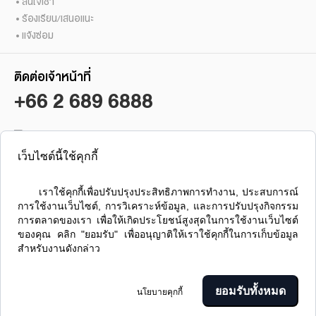
สนใจเช่า
ร้องเรียน/เสนอแนะ
แจ้งซ่อม
ติดต่อเจ้าหน้าที่
+66 2 689 6888
เว็บไซต์นี้ใช้คุกกี้
ซื้อ / ขาย / เช่า คอนโดลุมพินี
ลุมพินี เรสซิเดนซ์ สาทร
      เราใช้คุกกี้เพื่อปรับปรุงประสิทธิภาพการทำงาน, ประสบการณ์
การใช้งานเว็บไซต์, การวิเคราะห์ข้อมูล, และการปรับปรุงกิจกรรม
การตลาดของเรา เพื่อให้เกิดประโยชน์สูงสุดในการใช้งานเว็บไซต์
ของคุณ คลิก "ยอมรับ" เพื่ออนุญาติให้เราใช้คุกกี้ในการเก็บข้อมูล
สำหรับงานดังกล่าว

ส่ง
ยอมรับทั้งหมด
นโยบายคุกกี้
©2563 บริษัท แอล.พี.เอ็น.ดีเวลลอปเมนท์ จำกัด (มหาชน)