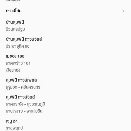
ทาวน์โฮม
บ้านลุมพินี
นิวนครปฐม
บ้านลุมพินี ทาวน์วิลล์
ประชาอุทิศ 90
เมซอง 168
ลาดพร้าว 101
เมืองทอง
ลุมพินี ทาวน์เพลส
สุขุมวิท - ศรีนครินทร์
ลุมพินี ทาวน์วิลล์
ลาดกระบัง - สุวรรณภูมิ
สายไหม18 - พหลโยธิน
เวนู 24
ราชพฤกษ์