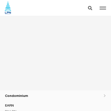
พบกับคอนโดใหม่ใจกลางอ่อนนุช "ลุมพินี พาร์ค ออน ไนน์ทีน" เริ่ม 1.79 ล้าน*
Condominium
EARN