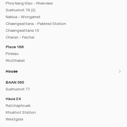
Phra Nang Klao - Riverview
Sukhumvit 76 (2)
Naklua - Wongamat
Chaengwattana - Pakkred Station
Chaengwattana 10
Charan - Faichai
Place 168
Pinklao
Wutthakat
House
BAAN 365
Sukhumvit 77
Haus 24
Ratchaphruek
Khukhot Station
Westgate