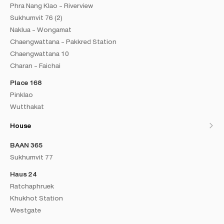
Phra Nang Klao - Riverview
Sukhumvit 76 (2)
Naklua - Wongamat
Chaengwattana - Pakkred Station
Chaengwattana 10
Charan - Faichai
Place 168
Pinklao
Wutthakat
House
BAAN 365
Sukhumvit 77
Haus 24
Ratchaphruek
Khukhot Station
Westgate