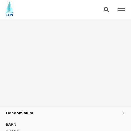
คอนโดพร้อมอยู่ ใกล้เซ็นทรัลปิ่นเกล้า ลุมพินี พาร์ค บรมราชชนนี – สิรินธร
Condominium
EARN