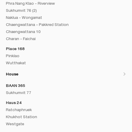
Phra Nang Klao - Riverview
Sukhumvit 76 (2)
Naklua - Wongamat
Chaengwattana - Pakkred Station
Chaengwattana 10
Charan - Faichai
Place 168
Pinklao
Wutthakat
House
BAAN 365
Sukhumvit 77
Haus 24
Ratchaphruek
Khukhot Station
Westgate