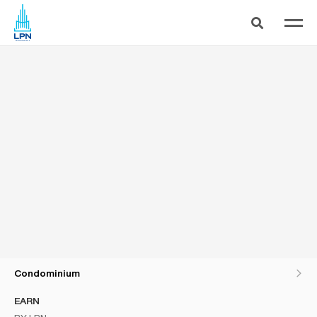
ลุมพินี เพลส แจ้งวัฒนะ - ปากเกร็ด สเตชั่น ฟรีทุกค่าใช้จ่าย ( ห้องใหญ่ให้ครบ 34.00 ตร.ม. )
Condominium
EARN