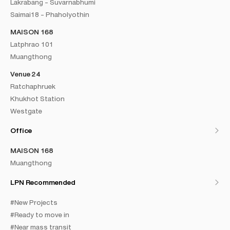
Lakrabang - Suvarnabhumi
Saimai18 - Phaholyothin
MAISON 168
Latphrao 101
Muangthong
Venue 24
Ratchaphruek
Khukhot Station
Westgate
Office
MAISON 168
Muangthong
LPN Recommended
#New Projects
#Ready to move in
#Near mass transit