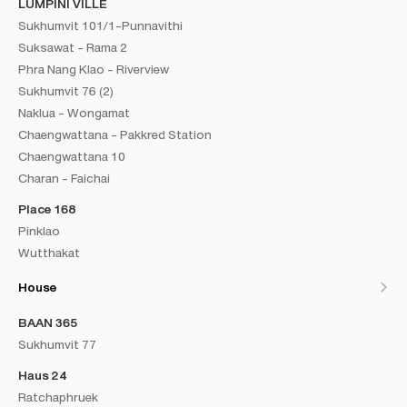
LUMPINI VILLE
Sukhumvit 101/1-Punnavithi
Suksawat - Rama 2
Phra Nang Klao - Riverview
Sukhumvit 76 (2)
Naklua - Wongamat
Chaengwattana - Pakkred Station
Chaengwattana 10
Charan - Faichai
Place 168
Pinklao
Wutthakat
House
BAAN 365
Sukhumvit 77
Haus 24
Ratchaphruek