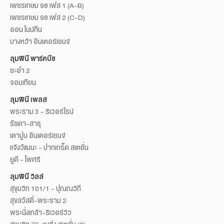
เพชรเกษม 98 เฟส 1 (A-B)
เพชรเกษม 98 เฟส 2 (C-D)
ออน ไนน์ทีน
บางหว้า อินเตอร์เชนจ์
ลุมพินี พาร์คบีช
ชะอำ 2
จอมเทียน
ลุมพินี เพลส
พระราม 3 - ริเวอร์ไรน์
รัชดา-สาธุ
เตาปูน อินเตอร์เชนจ์
แจ้งวัฒนะ - ปากเกร็ด สเตชั่น
ยูดี - โพศรี
ลุมพินี วิลล์
สุขุมวิท 101/1 - ปุณณวิถี
สุขสวัสดิ์-พระราม 2
พระนั่งเกล้า-ริเวอร์วิว