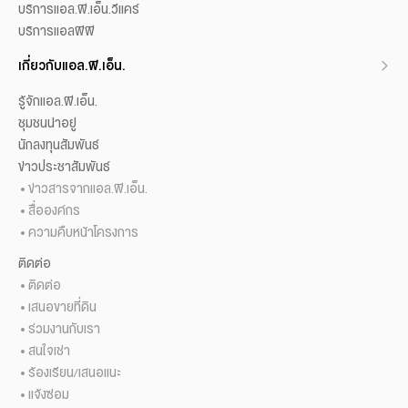
บริการแอล.พี.เอ็น.วีแคร์
บริการแอลพีพี
เกี่ยวกับแอล.พี.เอ็น.
รู้จักแอล.พี.เอ็น.
ชุมชนน่าอยู่
นักลงทุนสัมพันธ์
ข่าวประชาสัมพันธ์
ข่าวสารจากแอล.พี.เอ็น.
สื่อองค์กร
ความคืบหน้าโครงการ
ติดต่อ
ติดต่อ
เสนอขายที่ดิน
ร่วมงานกับเรา
สนใจเช่า
ร้องเรียน/เสนอแนะ
แจ้งซ่อม