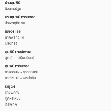
บ้านลุมพินี
นิวนครปฐม
บ้านลุมพินี ทาวน์วิลล์
ประชาอุทิศ 90
เมซอง 168
ลาดพร้าว 101
เมืองทอง
ลุมพินี ทาวน์เพลส
สุขุมวิท - ศรีนครินทร์
ลุมพินี ทาวน์วิลล์
ลาดกระบัง - สุวรรณภูมิ
สายไหม18 - พหลโยธิน
เวนู 24
ราชพฤกษ์
คูคตสเตชั่น
เวสต์เกต