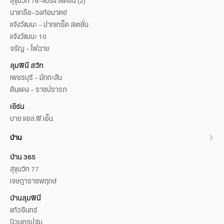
สุขุมวิท 76-แบริ่ง สเตชั่น (2)
นาเกลือ-วงศ์อมาตย์
แจ้งวัฒนะ - ปากเกร็ด สเตชั่น
แจ้งวัฒนะ 10
จรัญ - ไฟฉาย
ลุมพินี สวีท
เพชรบุรี - มักกะสัน
ดินแดง - ราชปรารภ
เอิร์น
บาย แอล.พี.เอ็น.
บ้าน
บ้าน 365
สุขุมวิท 77
เจษฎาราชพฤกษ์
บ้านลุมพินี
แก้วอินทร์
นิวนครปฐม