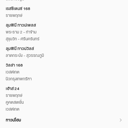
เรสซิเดนซ์ 168
ราชพฤกษ์
ลุมพินี ทาวน์เพลส
พระราม 2 - ท่าข้าม
สุขุมวิท - ศรีนครินทร์
ลุมพินี ทาวน์วิลล์
ลาดกระบัง - สุวรรณภูมิ
วิลล่า 168
เวสต์เกต
นิวกรุงเทพกรีฑา
เฮ้าส์ 24
ราชพฤกษ์
คูคตสเตชั่น
เวสต์เกต
ทาวน์โฮม