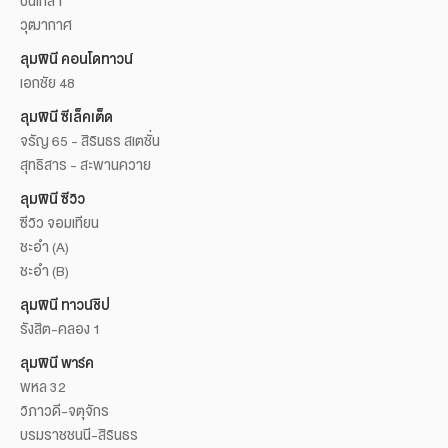
ปิ่นเกล้า
วุฒากาศ
ลุมพินี คอนโดทาวน์
เอกชัย 48
ลุมพินี ซีเล็คเต็ด
จรัญ 65 - สิรินธร สเตชั่น
สุทธิสาร - สะพานควาย
ลุมพินี ซีวิว
ซีวิว จอมเทียน
ชะอำ (A)
ชะอำ (B)
ลุมพินี ทาวน์ชิป
รังสิต-คลอง 1
ลุมพินี พาร์ค
พหล 32
วิภาวดี-จตุจักร
บรมราชชนนี-สิรินธร