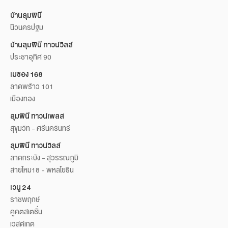
บ้านลุมพินี
นิวนครปฐม
บ้านลุมพินี ทาวน์วิลล์
ประชาอุทิศ 90
เมซอง 168
ลาดพร้าว 101
เมืองทอง
ลุมพินี ทาวน์เพลส
สุขุมวิท - ศรีนครินทร์
ลุมพินี ทาวน์วิลล์
ลาดกระบัง - สุวรรณภูมิ
สายไหม18 - พหลโยธิน
เวนู 24
ราชพฤกษ์
คูคตสเตชั่น
เวสต์เกต