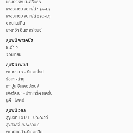
บรมราชชนนี-สิรินธร
เพชรเกษม 98 เฟส 1 (A-B)
เพชรเกษม 98 เฟส 2 (C-D)
ออน ไนน์ทีน
บางหว้า อินเตอร์เชนจ์
ลุมพินี พาร์คบีช
ชะอำ 2
จอมเทียน
ลุมพินี เพลส
พระราม 3 - ริเวอร์ไรน์
รัชดา-สาธุ
เตาปูน อินเตอร์เชนจ์
แจ้งวัฒนะ - ปากเกร็ด สเตชั่น
ยูดี - โพศรี
ลุมพินี วิลล์
สุขุมวิท 101/1 - ปุณณวิถี
สุขสวัสดิ์-พระราม 2
พระนั่งเกล้า-ริเวอร์วิว