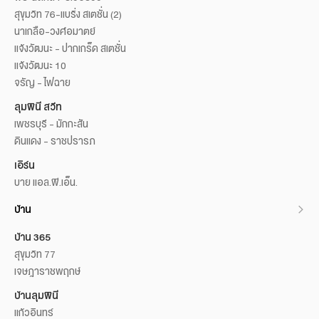
สุขุมวิท 76-แบริ่ง สเตชั่น (2)
นาเกลือ-วงศ์อมาตย์
แจ้งวัฒนะ - ปากเกร็ด สเตชั่น
แจ้งวัฒนะ 10
จรัญ - ไฟฉาย
ลุมพินี สวีท
เพชรบุรี - มักกะสัน
ดินแดง - ราชปรารภ
เอิร์น
บาย แอล.พี.เอ็น.
บ้าน
บ้าน 365
สุขุมวิท 77
เจษฎาราชพฤกษ์
บ้านลุมพินี
แก้วอินทร์