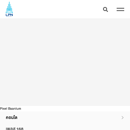
ลุมพินี พาร์ค พหล 32 - ส่วนลด 100,000 บาท*
Pixel Baanlum
คอนโด
เพลส 168