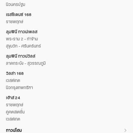
นิวนครปฐม
เรสซิเดนซ์ 168
ราชพฤกษ์
ลุมพินี ทาวน์เพลส
พระราม 2 - ท่าข้าม
สุขุมวิท - ศรีนครินทร์
ลุมพินี ทาวน์วิลล์
ลาดกระบัง - สุวรรณภูมิ
วิลล่า 168
เวสต์เกต
นิวกรุงเทพกรีฑา
เฮ้าส์ 24
ราชพฤกษ์
คูคตสเตชั่น
เวสต์เกต
ทาวน์โฮม