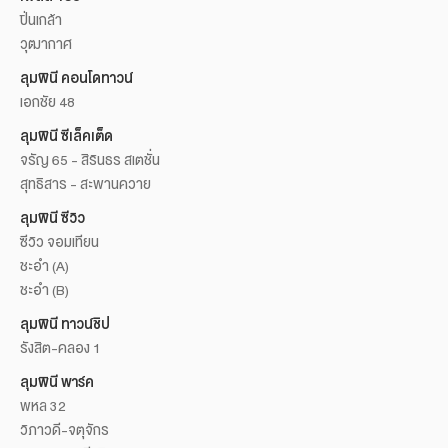
ปิ่นเกล้า
วุฒากาศ
ลุมพินี คอนโดทาวน์
เอกชัย 48
ลุมพินี ซีเล็คเต็ด
จรัญ 65 - สิรินธร สเตชั่น
สุทธิสาร - สะพานควาย
ลุมพินี ซีวิว
ซีวิว จอมเทียน
ชะอำ (A)
ชะอำ (B)
ลุมพินี ทาวน์ชิป
รังสิต-คลอง 1
ลุมพินี พาร์ค
พหล 32
วิภาวดี-จตุจักร