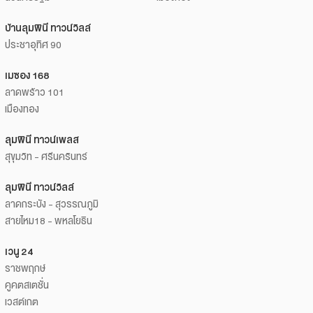
บ้านลุมพินี ทาวน์วิลล์
ประชาอุทิศ 90
เมซอง 168
ลาดพร้าว 101
เมืองทอง
ลุมพินี ทาวน์เพลส
สุขุมวิท - ศรีนครินทร์
ลุมพินี ทาวน์วิลล์
ลาดกระบัง - สุวรรณภูมิ
สายไหม18 - พหลโยธิน
เวนู 24
ราชพฤกษ์
คูคตสเตชั่น
เวสต์เกต