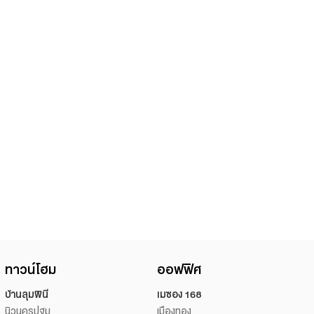
ทาวน์โฮม
ออฟฟิศ
บ้านลุมพินี
เมซอง 168
นิวนครปฐม
เมืองทอง