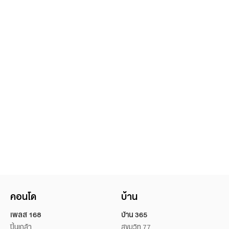
คอนโด
บ้าน
เพลส 168
บ้าน 365
ปิ่นเกล้า
สุขุมวิท 77