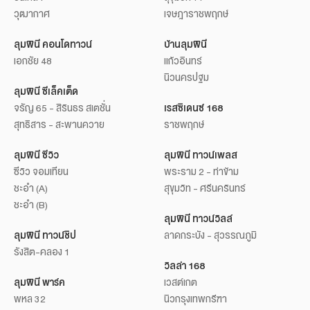
วุฒากาศ
เจษฎาราชพฤกษ์
ลุมพินี คอนโดทาวน์
บ้านลุมพินี
เอกชัย 48
แก้วอินทร์
นิวนครปฐม
ลุมพินี ซีเล็คเต็ด
จรัญ 65 - สิรินธร สเตชั่น
เรสซิเดนซ์ 168
สุทธิสาร - สะพานควาย
ราชพฤกษ์
ลุมพินี ซีวิว
ลุมพินี ทาวน์เพลส
ซีวิว จอมเทียน
พระราม 2 - ท่าข้าม
ชะอำ (A)
สุขุมวิท - ศรีนครินทร์
ชะอำ (B)
ลุมพินี ทาวน์วิลล์
ลุมพินี ทาวน์ชิป
ลาดกระบัง - สุวรรณภูมิ
รังสิต-คลอง 1
วิลล่า 168
ลุมพินี พาร์ค
เวสต์เกต
พหล 32
นิวกรุงเทพกรีฑา