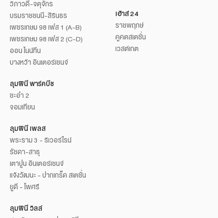
วิภาวดี-จตุจักร
เฮ้าส์ 24
บรมราชชนนี-สิรินธร
ราชพฤกษ์
เพชรเกษม 98 เฟส 1 (A-B)
คูคตสเตชั่น
เพชรเกษม 98 เฟส 2 (C-D)
เวสต์เกต
ออน ไนน์ทีน
บางหว้า อินเตอร์เชนจ์
ลุมพินี พาร์คบีช
ชะอำ 2
จอมเทียน
ลุมพินี เพลส
พระราม 3 - ริเวอร์ไรน์
รัชดา-สาธุ
เตาปูน อินเตอร์เชนจ์
แจ้งวัฒนะ - ปากเกร็ด สเตชั่น
ยูดี - โพศรี
ลุมพินี วิลล์