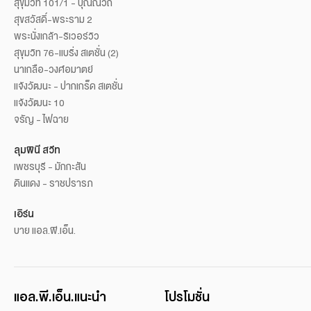
สุขุมวิท 101/1 - ปุณณวิถี
สุขสวัสดิ์-พระราม 2
พระนั่งเกล้า-ริเวอร์วิว
สุขุมวิท 76-แบริ่ง สเตชั่น (2)
นาเกลือ-วงศ์อมาตย์
แจ้งวัฒนะ - ปากเกร็ด สเตชั่น
แจ้งวัฒนะ 10
จรัญ - ไฟฉาย
ลุมพินี สวีท
เพชรบุรี - มักกะสัน
ดินแดง - ราชปรารภ
เอิร์น
บาย แอล.พี.เอ็น.
แอล.พี.เอ็น.แนะนำ
โปรโมชั่น