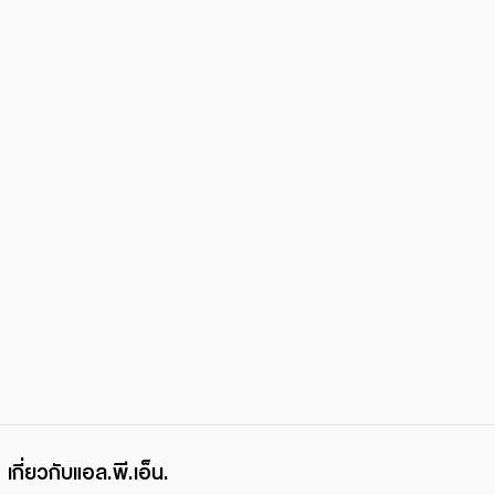
เกี่ยวกับแอล.พี.เอ็น.