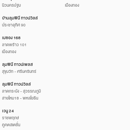
นิวนครปฐม
เมืองทอง
บ้านลุมพินี ทาวน์วิลล์
ประชาอุทิศ 90
เมซอง 168
ลาดพร้าว 101
เมืองทอง
ลุมพินี ทาวน์เพลส
สุขุมวิท - ศรีนครินทร์
ลุมพินี ทาวน์วิลล์
ลาดกระบัง - สุวรรณภูมิ
สายไหม18 - พหลโยธิน
เวนู 24
ราชพฤกษ์
คูคตสเตชั่น