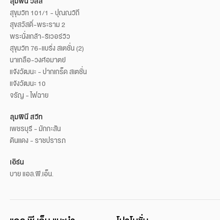
ลุมพินี วิลล์
สุขุมวิท 101/1 - ปุณณวิถี
สุขสวัสดิ์-พระราม 2
พระนั่งเกล้า-ริเวอร์วิว
สุขุมวิท 76-แบริ่ง สเตชั่น (2)
นาเกลือ-วงศ์อมาตย์
แจ้งวัฒนะ - ปากเกร็ด สเตชั่น
แจ้งวัฒนะ 10
จรัญ - ไฟฉาย
ลุมพินี สวีท
เพชรบุรี - มักกะสัน
ดินแดง - ราชปรารภ
เอิร์น
บาย แอล.พี.เอ็น.