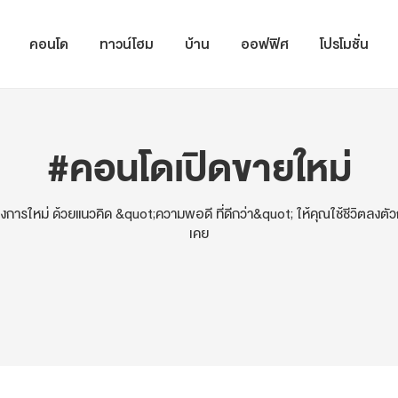
คอนโด
ทาวน์โฮม
บ้าน
ออฟฟิศ
โปรโมชั่น
#คอนโดเปิดขายใหม่
งการใหม่ ด้วยแนวคิด &quot;ความพอดี ที่ดีกว่า&quot; ให้คุณใช้ชีวิตลงตัว
เคย