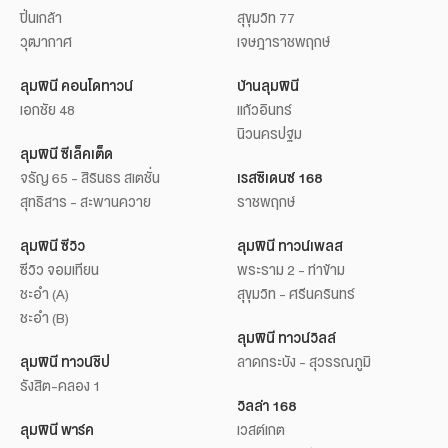
ปิ่นเกล้า
สุขุมวิท 77
วุฒากาศ
เจษฎาราชพฤกษ์
ลุมพินี คอนโดทาวน์
บ้านลุมพินี
เอกชัย 48
แก้วอินทร์
นิวนครปฐม
ลุมพินี ซีเล็คเต็ด
จรัญ 65 - สิรินธร สเตชั่น
เรสซิเดนซ์ 168
สุทธิสาร - สะพานควาย
ราชพฤกษ์
ลุมพินี ซีวิว
ลุมพินี ทาวน์เพลส
ซีวิว จอมเทียน
พระราม 2 - ท่าข้าม
ชะอำ (A)
สุขุมวิท - ศรีนครินทร์
ชะอำ (B)
ลุมพินี ทาวน์วิลล์
ลุมพินี ทาวน์ชิป
ลาดกระบัง - สุวรรณภูมิ
รังสิต-คลอง 1
วิลล่า 168
ลุมพินี พาร์ค
เวสต์เกต