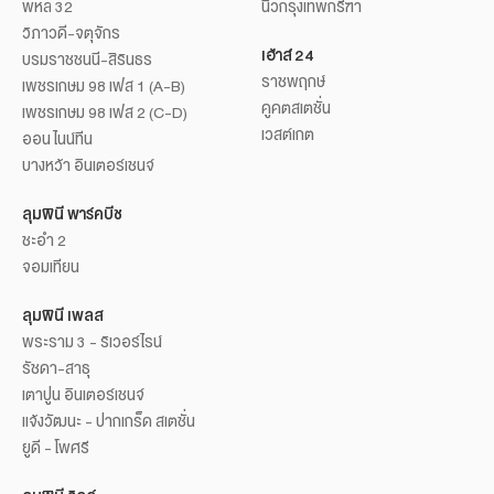
พหล 32
นิวกรุงเทพกรีฑา
วิภาวดี-จตุจักร
เฮ้าส์ 24
บรมราชชนนี-สิรินธร
ราชพฤกษ์
เพชรเกษม 98 เฟส 1 (A-B)
คูคตสเตชั่น
เพชรเกษม 98 เฟส 2 (C-D)
เวสต์เกต
ออน ไนน์ทีน
บางหว้า อินเตอร์เชนจ์
ลุมพินี พาร์คบีช
ชะอำ 2
จอมเทียน
ลุมพินี เพลส
พระราม 3 - ริเวอร์ไรน์
รัชดา-สาธุ
เตาปูน อินเตอร์เชนจ์
แจ้งวัฒนะ - ปากเกร็ด สเตชั่น
ยูดี - โพศรี