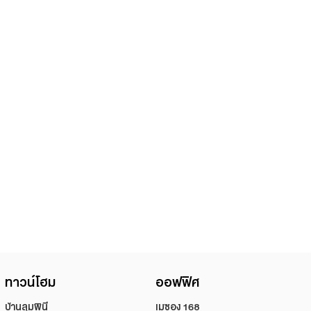
ทาวน์โฮม
ออฟฟิศ
บ้านลุมพินี
เมซอง 168