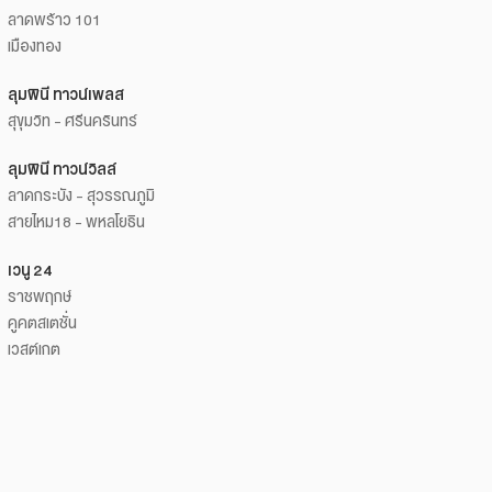
ลาดพร้าว 101
เมืองทอง
ลุมพินี ทาวน์เพลส
สุขุมวิท - ศรีนครินทร์
ลุมพินี ทาวน์วิลล์
ลาดกระบัง - สุวรรณภูมิ
สายไหม18 - พหลโยธิน
เวนู 24
ราชพฤกษ์
คูคตสเตชั่น
เวสต์เกต