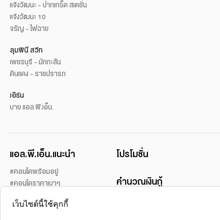
แจ้งวัฒนะ - ปากเกร็ด สเตชั่น
แจ้งวัฒนะ 10
จรัญ - ไฟฉาย
ลุมพินี สวีท
เพชรบุรี - มักกะสัน
ดินแดง - ราชปรารภ
เอิร์น
บาย แอล.พี.เอ็น.
แอล.พี.เอ็น.แนะนำ
โปรโมชั่น
#คอนโดพร้อมอยู่
คำนวณเงินกู้
#คอนโดราคาเบาๆ
#คอนโดในเมือง
เว็บไซต์นี้ใช้คุกกี้
#คอนโดเปิดขายใหม่
บริการของเรา
#คอนโดแนวรถไฟฟ้า