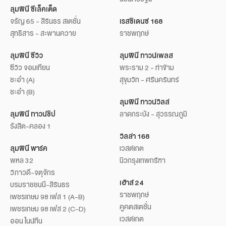
ลุมพินี ซีเล็คเต็ด
จรัญ 65 - สิรินธร สเตชั่น
เรสซิเดนซ์ 168
สุทธิสาร - สะพานควาย
ราชพฤกษ์
ลุมพินี ซีวิว
ลุมพินี ทาวน์เพลส
ซีวิว จอมเทียน
พระราม 2 - ท่าข้าม
ชะอำ (A)
สุขุมวิท - ศรีนครินทร์
ชะอำ (B)
ลุมพินี ทาวน์วิลล์
ลุมพินี ทาวน์ชิป
ลาดกระบัง - สุวรรณภูมิ
รังสิต-คลอง 1
วิลล่า 168
ลุมพินี พาร์ค
เวสต์เกต
พหล 32
นิวกรุงเทพกรีฑา
วิภาวดี-จตุจักร
เฮ้าส์ 24
บรมราชชนนี-สิรินธร
ราชพฤกษ์
เพชรเกษม 98 เฟส 1 (A-B)
คูคตสเตชั่น
เพชรเกษม 98 เฟส 2 (C-D)
เวสต์เกต
ออน ไนน์ทีน