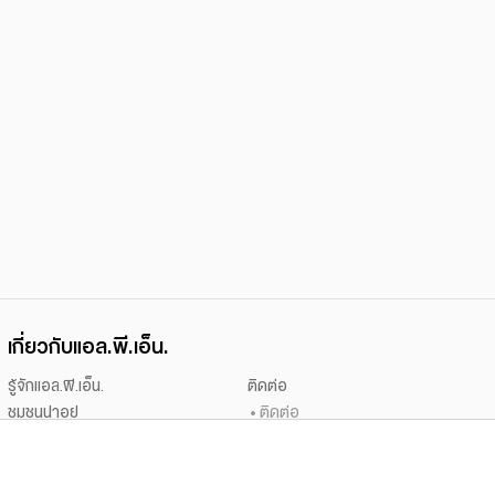
เกี่ยวกับแอล.พี.เอ็น.
รู้จักแอล.พี.เอ็น.
ติดต่อ
ชุมชนน่าอยู่
ติดต่อ
นักลงทุนสัมพันธ์
เสนอขายที่ดิน
ข่าวประชาสัมพันธ์
ร่วมงานกับเรา
ข่าวสารจากแอล.พี.เอ็น.
สนใจเช่า