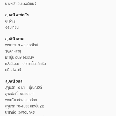
บางหว้า อินเตอร์เชนจ์
ลุมพินี พาร์คบีช
ชะอำ 2
จอมเทียน
ลุมพินี เพลส
พระราม 3 - ริเวอร์ไรน์
รัชดา-สาธุ
เตาปูน อินเตอร์เชนจ์
แจ้งวัฒนะ - ปากเกร็ด สเตชั่น
ยูดี - โพศรี
ลุมพินี วิลล์
สุขุมวิท 101/1 - ปุณณวิถี
สุขสวัสดิ์-พระราม 2
พระนั่งเกล้า-ริเวอร์วิว
สุขุมวิท 76-แบริ่ง สเตชั่น (2)
นาเกลือ-วงศ์อมาตย์