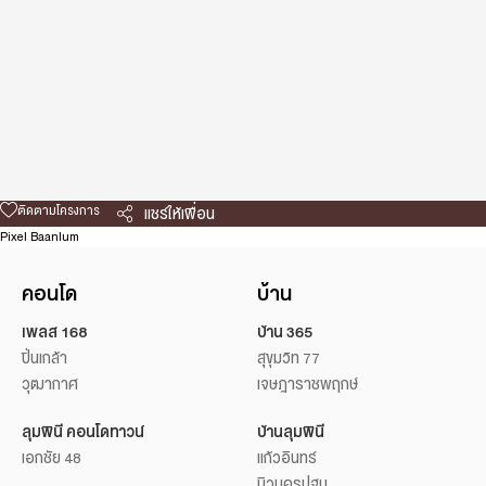
ติดตามโครงการ
แชร์ให้เพื่อน
Pixel Baanlum
คอนโด
บ้าน
เพลส 168
บ้าน 365
ปิ่นเกล้า
สุขุมวิท 77
วุฒากาศ
เจษฎาราชพฤกษ์
ลุมพินี คอนโดทาวน์
บ้านลุมพินี
เอกชัย 48
แก้วอินทร์
นิวนครปฐม