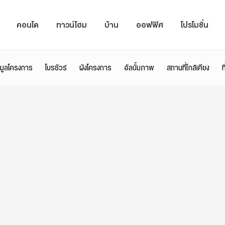
คอนโด
ทาวน์โฮม
บ้าน
ออฟฟิศ
โปรโมชั่น
อมูลโครงการ
โบรชัวร์
ผังโครงการ
อัลบั้มภาพ
สถานที่ใกล้เคียง
ท