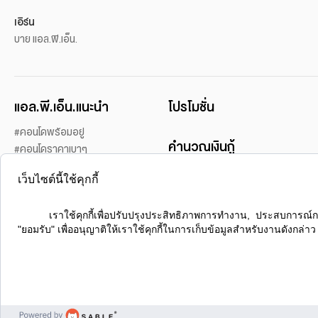
เอิร์น
บาย แอล.พี.เอ็น.
แอล.พี.เอ็น.แนะนำ
โปรโมชั่น
#คอนโดพร้อมอยู่
คำนวณเงินกู้
#คอนโดราคาเบาๆ
#คอนโดในเมือง
เว็บไซต์นี้ใช้คุกกี้
#คอนโดเปิดขายใหม่
บริการของเรา
#คอนโดแนวรถไฟฟ้า
บริการแอล.พี.เอ็น.วีแคร์
#Sports lover
      เราใช้คุกกี้เพื่อปรับปรุงประสิทธิภาพการทำงาน, ประสบการณ์การใช้งานเว็บไซต์, การวิเคราะห์ข้อมูล, และการปรับปรุงกิจกรรมการตลาดของเรา เพื่อให้เกิดประโยชน์สูงสุดในการใช้งานเว็บไซต์ของคุณ คลิก 
บริการแอลพีพี
"ยอมรับ" เพื่ออนุญาติให้เราใช้คุกกี้ในการเก็บข้อมูลสำหรับงานดังกล่าว

#คอนโดชายทะเล