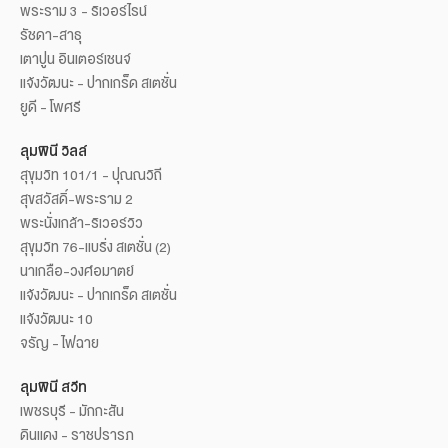
พระราม 3 - ริเวอร์ไรน์
รัชดา-สาธุ
เตาปูน อินเตอร์เชนจ์
แจ้งวัฒนะ - ปากเกร็ด สเตชั่น
ยูดี - โพศรี
ลุมพินี วิลล์
สุขุมวิท 101/1 - ปุณณวิถี
สุขสวัสดิ์-พระราม 2
พระนั่งเกล้า-ริเวอร์วิว
สุขุมวิท 76-แบริ่ง สเตชั่น (2)
นาเกลือ-วงศ์อมาตย์
แจ้งวัฒนะ - ปากเกร็ด สเตชั่น
แจ้งวัฒนะ 10
จรัญ - ไฟฉาย
ลุมพินี สวีท
เพชรบุรี - มักกะสัน
ดินแดง - ราชปรารภ