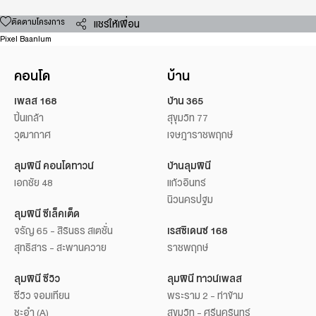
ติดตามโครงการ
แชร์ให้เพื่อน
Pixel Baanlum
คอนโด
บ้าน
เพลส 168
บ้าน 365
ปิ่นเกล้า
สุขุมวิท 77
วุฒากาศ
เจษฎาราชพฤกษ์
ลุมพินี คอนโดทาวน์
บ้านลุมพินี
เอกชัย 48
แก้วอินทร์
นิวนครปฐม
ลุมพินี ซีเล็คเต็ด
จรัญ 65 - สิรินธร สเตชั่น
เรสซิเดนซ์ 168
สุทธิสาร - สะพานควาย
ราชพฤกษ์
ลุมพินี ซีวิว
ลุมพินี ทาวน์เพลส
ซีวิว จอมเทียน
พระราม 2 - ท่าข้าม
ชะอำ (A)
สุขุมวิท - ศรีนครินทร์