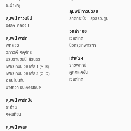
ชะอำ (B)
ลุมพินี ทาวน์วิลล์
ลุมพินี ทาวน์ชิป
ลาดกระบัง - สุวรรณภูมิ
รังสิต-คลอง 1
วิลล่า 168
ลุมพินี พาร์ค
เวสต์เกต
พหล 32
นิวกรุงเทพกรีฑา
วิภาวดี-จตุจักร
เฮ้าส์ 24
บรมราชชนนี-สิรินธร
ราชพฤกษ์
เพชรเกษม 98 เฟส 1 (A-B)
คูคตสเตชั่น
เพชรเกษม 98 เฟส 2 (C-D)
เวสต์เกต
ออน ไนน์ทีน
บางหว้า อินเตอร์เชนจ์
ลุมพินี พาร์คบีช
ชะอำ 2
จอมเทียน
ลุมพินี เพลส