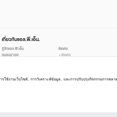
เกี่ยวกับแอล.พี.เอ็น.
รู้จักแอล.พี.เอ็น.
ติดต่อ
ชุมชนน่าอยู่
ติดต่อ
นักลงทุนสัมพันธ์
เสนอขายที่ดิน
ข่าวประชาสัมพันธ์
ร่วมงานกับเรา
ข่าวสารจากแอล.พี.เอ็น.
สนใจเช่า
สื่อองค์กร
ร้องเรียน/เสนอแนะ
ความคืบหน้าโครงการ
แจ้งซ่อม