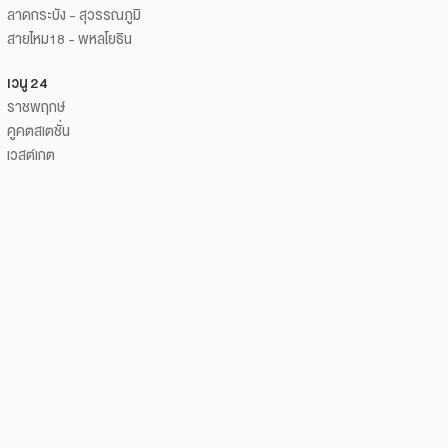
ลาดกระบัง - สุวรรณภูมิ
สายไหม18 - พหลโยธิน
เวนู 24
ราชพฤกษ์
คูคตสเตชั่น
เวสต์เกต