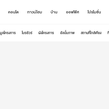
คอนโด
ทาวน์โฮม
บ้าน
ออฟฟิศ
โปรโมชั่น
อมูลโครงการ
โบรชัวร์
ผังโครงการ
อัลบั้มภาพ
สถานที่ใกล้เคียง
ท