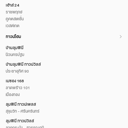
เฮ้าส์ 24
ราชพฤกษ์
คูคตสเตชั่น
เวสต์เกต
ทาวน์โฮม
บ้านลุมพินี
นิวนครปฐม
บ้านลุมพินี ทาวน์วิลล์
ประชาอุทิศ 90
เมซอง 168
ลาดพร้าว 101
เมืองทอง
ลุมพินี ทาวน์เพลส
สุขุมวิท - ศรีนครินทร์
ลุมพินี ทาวน์วิลล์
ลาดกระบัง - สุวรรณภูมิ