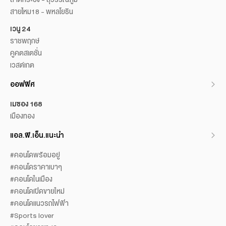
สายไหม18 - พหลโยธิน
เวนู 24
ราชพฤกษ์
คูคตสเตชั่น
เวสต์เกต
ออฟฟิศ
เมซอง 168
เมืองทอง
แอล.พี.เอ็น.แนะนำ
#คอนโดพร้อมอยู่
#คอนโดราคาเบาๆ
#คอนโดในเมือง
#คอนโดเปิดขายใหม่
#คอนโดแนวรถไฟฟ้า
#Sports lover