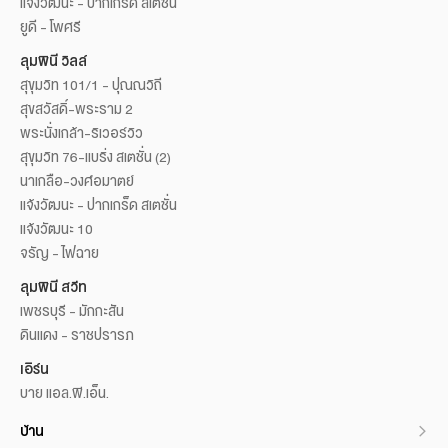
แจ้งวัฒนะ - ปากเกร็ด สเตชั่น
ยูดี - โพศรี
ลุมพินี วิลล์
สุขุมวิท 101/1 - ปุณณวิถี
สุขสวัสดิ์-พระราม 2
พระนั่งเกล้า-ริเวอร์วิว
สุขุมวิท 76-แบริ่ง สเตชั่น (2)
นาเกลือ-วงศ์อมาตย์
แจ้งวัฒนะ - ปากเกร็ด สเตชั่น
แจ้งวัฒนะ 10
จรัญ - ไฟฉาย
ลุมพินี สวีท
เพชรบุรี - มักกะสัน
ดินแดง - ราชปรารภ
เอิร์น
บาย แอล.พี.เอ็น.
บ้าน