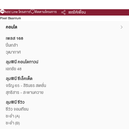
Add Line โครงการ
ติดตามโครงการ
แชร์ให้เพื่อน
Pixel Baanlum
คอนโด
เพลส 168
ปิ่นเกล้า
วุฒากาศ
ลุมพินี คอนโดทาวน์
เอกชัย 48
ลุมพินี ซีเล็คเต็ด
จรัญ 65 - สิรินธร สเตชั่น
สุทธิสาร - สะพานควาย
ลุมพินี ซีวิว
ซีวิว จอมเทียน
ชะอำ (A)
ชะอำ (B)