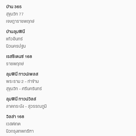
บ้าน 365
สุขุมวิท 77
เจษฎาราชพฤกษ์
บ้านลุมพินี
แก้วอินทร์
นิวนครปฐม
เรสซิเดนซ์ 168
ราชพฤกษ์
ลุมพินี ทาวน์เพลส
พระราม 2 - ท่าข้าม
สุขุมวิท - ศรีนครินทร์
ลุมพินี ทาวน์วิลล์
ลาดกระบัง - สุวรรณภูมิ
วิลล่า 168
เวสต์เกต
นิวกรุงเทพกรีฑา