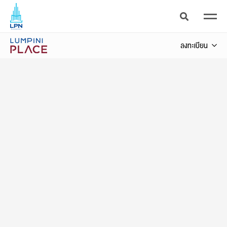
ยูดี - โพศรี
ลงทะเบียน