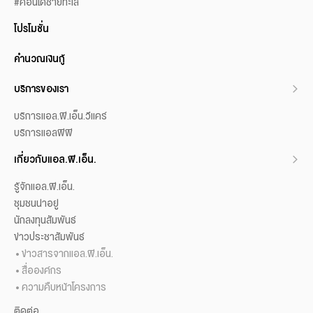
#คอนโดชายทะเล
โปรโมชั่น
คำนวณเงินกู้
บริการของเรา
บริการแอล.พี.เอ็น.วีแคร์
บริการแอลพีพี
เกี่ยวกับแอล.พี.เอ็น.
รู้จักแอล.พี.เอ็น.
ชุมชนน่าอยู่
นักลงทุนสัมพันธ์
ข่าวประชาสัมพันธ์
ข่าวสารจากแอล.พี.เอ็น.
สื่อองค์กร
ความคืบหน้าโครงการ
ติดต่อ