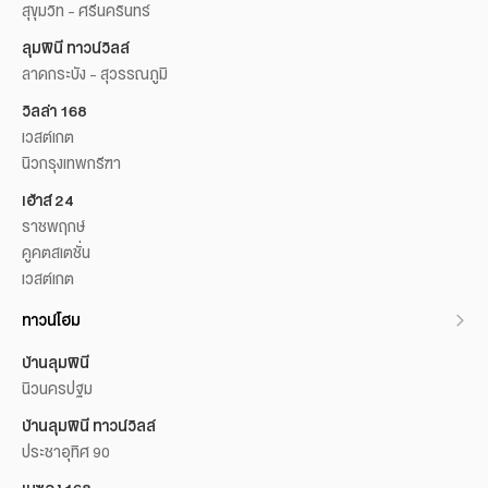
สุขุมวิท - ศรีนครินทร์
ลุมพินี ทาวน์วิลล์
ลาดกระบัง - สุวรรณภูมิ
วิลล่า 168
เวสต์เกต
นิวกรุงเทพกรีฑา
เฮ้าส์ 24
ราชพฤกษ์
คูคตสเตชั่น
เวสต์เกต
ทาวน์โฮม
บ้านลุมพินี
นิวนครปฐม
บ้านลุมพินี ทาวน์วิลล์
ประชาอุทิศ 90