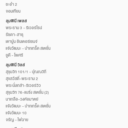
ชะอำ 2
จอมเทียน
ลุมพินี เพลส
พระราม 3 - ริเวอร์ไรน์
รัชดา-สาธุ
เตาปูน อินเตอร์เชนจ์
แจ้งวัฒนะ - ปากเกร็ด สเตชั่น
ยูดี - โพศรี
ลุมพินี วิลล์
สุขุมวิท 101/1 - ปุณณวิถี
สุขสวัสดิ์-พระราม 2
พระนั่งเกล้า-ริเวอร์วิว
สุขุมวิท 76-แบริ่ง สเตชั่น (2)
นาเกลือ-วงศ์อมาตย์
แจ้งวัฒนะ - ปากเกร็ด สเตชั่น
แจ้งวัฒนะ 10
จรัญ - ไฟฉาย