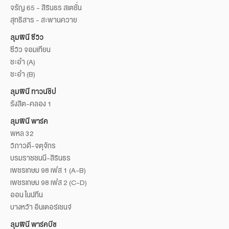
จรัญ 65 - สิรินธร สเตชั่น
สุทธิสาร - สะพานควาย
ลุมพินี ซีวิว
ซีวิว จอมเทียน
ชะอำ (A)
ชะอำ (B)
ลุมพินี ทาวน์ชิป
รังสิต-คลอง 1
ลุมพินี พาร์ค
พหล 32
วิภาวดี-จตุจักร
บรมราชชนนี-สิรินธร
เพชรเกษม 98 เฟส 1 (A-B)
เพชรเกษม 98 เฟส 2 (C-D)
ออน ไนน์ทีน
บางหว้า อินเตอร์เชนจ์
ลุมพินี พาร์คบีช