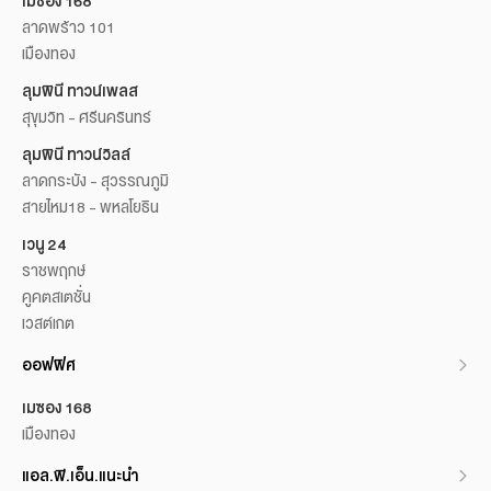
เมซอง 168
ลาดพร้าว 101
เมืองทอง
ลุมพินี ทาวน์เพลส
สุขุมวิท - ศรีนครินทร์
ลุมพินี ทาวน์วิลล์
ลาดกระบัง - สุวรรณภูมิ
สายไหม18 - พหลโยธิน
เวนู 24
ราชพฤกษ์
คูคตสเตชั่น
เวสต์เกต
ออฟฟิศ
เมซอง 168
เมืองทอง
แอล.พี.เอ็น.แนะนำ