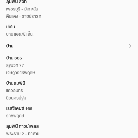
ลุมพินี สวีท
เพชรบุรี - มักกะสัน
ดินแดง - ราชปรารภ
เอิร์น
บาย แอล.พี.เอ็น.
บ้าน
บ้าน 365
สุขุมวิท 77
เจษฎาราชพฤกษ์
บ้านลุมพินี
แก้วอินทร์
นิวนครปฐม
เรสซิเดนซ์ 168
ราชพฤกษ์
ลุมพินี ทาวน์เพลส
พระราม 2 - ท่าข้าม