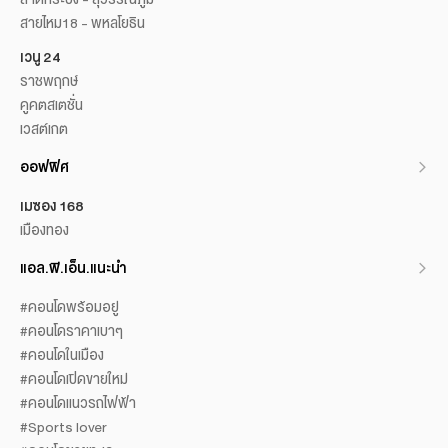
สายไหม18 - พหลโยธิน
เวนู 24
ราชพฤกษ์
คูคตสเตชั่น
เวสต์เกต
ออฟฟิศ
เมซอง 168
เมืองทอง
แอล.พี.เอ็น.แนะนำ
#คอนโดพร้อมอยู่
#คอนโดราคาเบาๆ
#คอนโดในเมือง
#คอนโดเปิดขายใหม่
#คอนโดแนวรถไฟฟ้า
#Sports lover