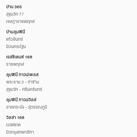
บ้าน 365
สุขุมวิท 77
เจษฎาราชพฤกษ์
บ้านลุมพินี
แก้วอินทร์
นิวนครปฐม
เรสซิเดนซ์ 168
ราชพฤกษ์
ลุมพินี ทาวน์เพลส
พระราม 2 - ท่าข้าม
สุขุมวิท - ศรีนครินทร์
ลุมพินี ทาวน์วิลล์
ลาดกระบัง - สุวรรณภูมิ
วิลล่า 168
เวสต์เกต
นิวกรุงเทพกรีฑา