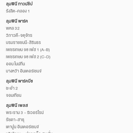
ลุมพินี ทาวน์ชิป
รังสิต-คลอง 1
ลุมพินี พาร์ค
พหล 32
วิภาวดี-จตุจักร
บรมราชชนนี-สิรินธร
เพชรเกษม 98 เฟส 1 (A-B)
เพชรเกษม 98 เฟส 2 (C-D)
ออน ไนน์ทีน
บางหว้า อินเตอร์เชนจ์
ลุมพินี พาร์คบีช
ชะอำ 2
จอมเทียน
ลุมพินี เพลส
พระราม 3 - ริเวอร์ไรน์
รัชดา-สาธุ
เตาปูน อินเตอร์เชนจ์