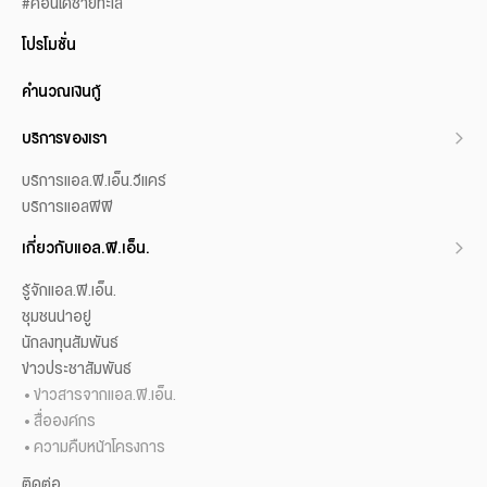
#คอนโดชายทะเล
โปรโมชั่น
คำนวณเงินกู้
บริการของเรา
บริการแอล.พี.เอ็น.วีแคร์
บริการแอลพีพี
เกี่ยวกับแอล.พี.เอ็น.
รู้จักแอล.พี.เอ็น.
ชุมชนน่าอยู่
นักลงทุนสัมพันธ์
ข่าวประชาสัมพันธ์
ข่าวสารจากแอล.พี.เอ็น.
สื่อองค์กร
ความคืบหน้าโครงการ
ติดต่อ