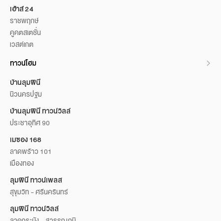
เฮ้าส์ 24
ราชพฤกษ์
คูคตสเตชั่น
เวสต์เกต
ทาวน์โฮม
บ้านลุมพินี
นิวนครปฐม
บ้านลุมพินี ทาวน์วิลล์
ประชาอุทิศ 90
เมซอง 168
ลาดพร้าว 101
เมืองทอง
ลุมพินี ทาวน์เพลส
สุขุมวิท - ศรีนครินทร์
ลุมพินี ทาวน์วิลล์
ลาดกระบัง - สุวรรณภูมิ