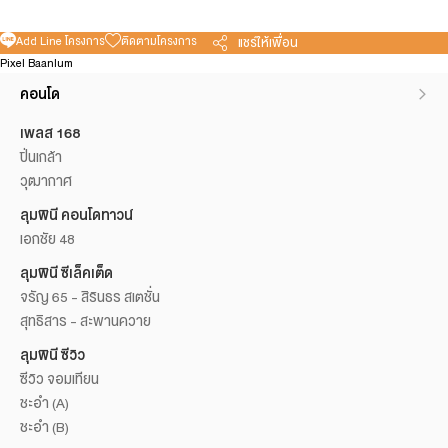
Add Line โครงการ
ติดตามโครงการ
แชร์ให้เพื่อน
Pixel Baanlum
คอนโด
เพลส 168
ปิ่นเกล้า
วุฒากาศ
ลุมพินี คอนโดทาวน์
เอกชัย 48
ลุมพินี ซีเล็คเต็ด
จรัญ 65 - สิรินธร สเตชั่น
สุทธิสาร - สะพานควาย
ลุมพินี ซีวิว
ซีวิว จอมเทียน
ชะอำ (A)
ชะอำ (B)