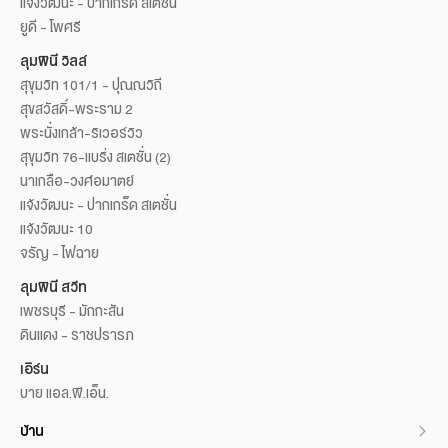
แจ้งวัฒนะ - ปากเกร็ด สเตชั่น
ยูดี - โพศรี
ลุมพินี วิลล์
สุขุมวิท 101/1 - ปุณณวิถี
สุขสวัสดิ์-พระราม 2
พระนั่งเกล้า-ริเวอร์วิว
สุขุมวิท 76-แบริ่ง สเตชั่น (2)
นาเกลือ-วงศ์อมาตย์
แจ้งวัฒนะ - ปากเกร็ด สเตชั่น
แจ้งวัฒนะ 10
จรัญ - ไฟฉาย
ลุมพินี สวีท
เพชรบุรี - มักกะสัน
ดินแดง - ราชปรารภ
เอิร์น
บาย แอล.พี.เอ็น.
บ้าน