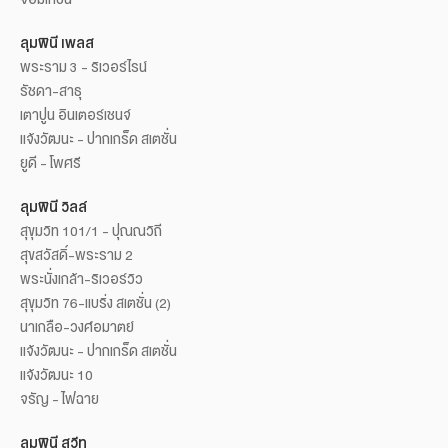
ลุมพินี เพลส
พระราม 3 - ริเวอร์ไรน์
รัชดา-สาธุ
เตาปูน อินเตอร์เชนจ์
แจ้งวัฒนะ - ปากเกร็ด สเตชั่น
ยูดี - โพศรี
ลุมพินี วิลล์
สุขุมวิท 101/1 - ปุณณวิถี
สุขสวัสดิ์-พระราม 2
พระนั่งเกล้า-ริเวอร์วิว
สุขุมวิท 76-แบริ่ง สเตชั่น (2)
นาเกลือ-วงศ์อมาตย์
แจ้งวัฒนะ - ปากเกร็ด สเตชั่น
แจ้งวัฒนะ 10
จรัญ - ไฟฉาย
ลุมพินี สวีท