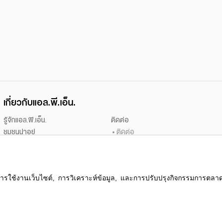
เกี่ยวกับแอล.พี.เอ็น.
รู้จักแอล.พี.เอ็น.
ติดต่อ
ชุมชนน่าอยู่
ติดต่อ
นักลงทุนสัมพันธ์
เสนอขายที่ดิน
ข่าวประชาสัมพันธ์
ร่วมงานกับเรา
ข่าวสารจากแอล.พี.เอ็น.
สนใจเช่า
สื่อองค์กร
ร้องเรียน/เสนอแนะ
ความคืบหน้าโครงการ
แจ้งซ่อม