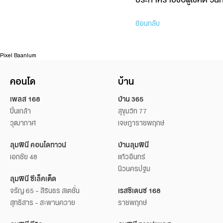
ย้อนกลับ
Pixel Baanlum
คอนโด
บ้าน
เพลส 168
บ้าน 365
ปิ่นเกล้า
สุขุมวิท 77
วุฒากาศ
เจษฎาราชพฤกษ์
ลุมพินี คอนโดทาวน์
บ้านลุมพินี
เอกชัย 48
แก้วอินทร์
นิวนครปฐม
ลุมพินี ซีเล็คเต็ด
จรัญ 65 - สิรินธร สเตชั่น
เรสซิเดนซ์ 168
สุทธิสาร - สะพานควาย
ราชพฤกษ์