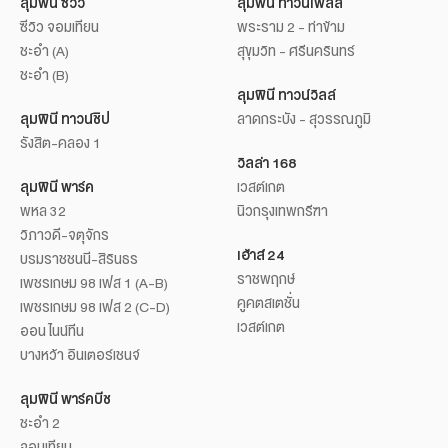
ลุมพินี ซีวิว
ลุมพินี ทาวน์เพลส
ซีวิว จอมเทียน
พระราม 2 - ท่าข้าม
ชะอำ (A)
สุขุมวิท - ศรีนครินทร์
ชะอำ (B)
ลุมพินี ทาวน์วิลล์
ลุมพินี ทาวน์ชิป
ลาดกระบัง - สุวรรณภูมิ
รังสิต-คลอง 1
วิลล่า 168
ลุมพินี พาร์ค
เวสต์เกต
พหล 32
นิวกรุงเทพกรีฑา
วิภาวดี-จตุจักร
เฮ้าส์ 24
บรมราชชนนี-สิรินธร
ราชพฤกษ์
เพชรเกษม 98 เฟส 1 (A-B)
คูคตสเตชั่น
เพชรเกษม 98 เฟส 2 (C-D)
เวสต์เกต
ออน ไนน์ทีน
บางหว้า อินเตอร์เชนจ์
ลุมพินี พาร์คบีช
ชะอำ 2
จอมเทียน