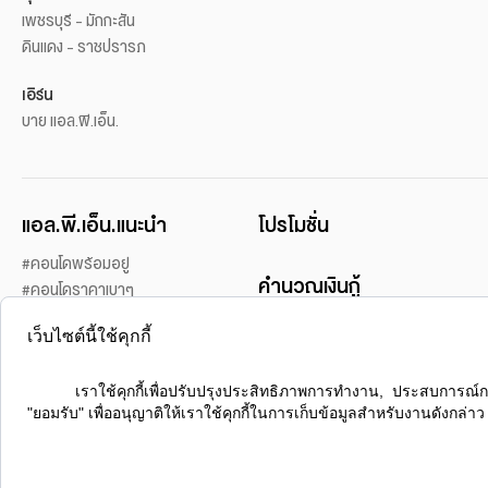
เพชรบุรี - มักกะสัน
ดินแดง - ราชปรารภ
เอิร์น
บาย แอล.พี.เอ็น.
แอล.พี.เอ็น.แนะนำ
โปรโมชั่น
#คอนโดพร้อมอยู่
คำนวณเงินกู้
#คอนโดราคาเบาๆ
#คอนโดในเมือง
เว็บไซต์นี้ใช้คุกกี้
#คอนโดเปิดขายใหม่
บริการของเรา
#คอนโดแนวรถไฟฟ้า
บริการแอล.พี.เอ็น.วีแคร์
#Sports lover
      เราใช้คุกกี้เพื่อปรับปรุงประสิทธิภาพการทำงาน, ประสบการณ์การใช้งานเว็บไซต์, การวิเคราะห์ข้อมูล, และการปรับปรุงกิจกรรมการตลาดของเรา เพื่อให้เกิดประโยชน์สูงสุดในการใช้งานเว็บไซต์ของคุณ คลิก 
บริการแอลพีพี
"ยอมรับ" เพื่ออนุญาติให้เราใช้คุกกี้ในการเก็บข้อมูลสำหรับงานดังกล่าว

#คอนโดชายทะเล