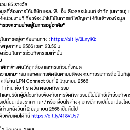
นวน 85 รางวัล
ข้อมูลที่ต้องการให้บริษัท แอล. พี. เอ็น ดีเวลลอปเมนท์ จำกัด (มหาชน) แ
ห้หน่วยงานที่เกี่ยวข้องนำไปใช้ในการแก้ไขปัญหาให้กับเจ้าของข้อมูล
รวจความน่าอยู่ในการอยู่อาศัย"
ในการอยู่อาศัยผ่านทาง :
https://bit.ly/3LnyiKb
– 31 พฤษภาคม 2566 เวลา 23.59 น.
องร่วม ในการร่วมกิจกรรมเท่านั้น
ม
ติกาข้างต้นให้ถูกต้อง และครบถ้วนทั้งหมด
ามเหมาะสม และผลการตัดสินตามมติของคณะกรรมการถือเป็นที่สุ
โชคดีผ่าน LPN Connect วันที่ 2 มิถุนายน 2566
ดี 1 ท่าน ต่อ 1 รางวัล ตลอดกิจกรรม
ละบริษัทผู้มีส่วนเกี่ยวข้องกับการจัดกิจกรรมนี้ไม่มีสิทธิ์เข้าร่วมกิจ
รเปลี่ยนแปลงราคา และ / หรือ เงื่อนไขต่างๆ อาจมีการเปลี่ยนแปลงโดย
ท่านหลังวันที่ 2 มิถุนายน 2566 เป็นต้นไป
พิ่มเติมได้ที่นี่
https://bit.ly/418VUs7
ี่ 2 มิถุนายน 2566