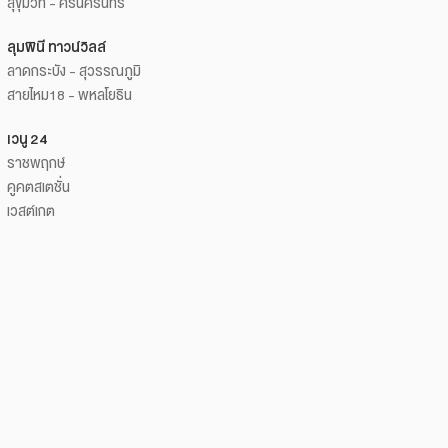
สุขุมวิท - ศรีนครินทร์
ลุมพินี ทาวน์วิลล์
ลาดกระบัง - สุวรรณภูมิ
สายไหม18 - พหลโยธิน
เวนู 24
ราชพฤกษ์
คูคตสเตชั่น
เวสต์เกต