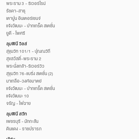
พระราม 3 - ริเวอร์ไรน์
รัชดา-สาธุ
เตาปูน อินเตอร์เชนจ์
แจ้งวัฒนะ - ปากเกร็ด สเตชั่น
ยูดี - โพศรี
ลุมพินี วิลล์
สุขุมวิท 101/1 - ปุณณวิถี
สุขสวัสดิ์-พระราม 2
พระนั่งเกล้า-ริเวอร์วิว
สุขุมวิท 76-แบริ่ง สเตชั่น (2)
นาเกลือ-วงศ์อมาตย์
แจ้งวัฒนะ - ปากเกร็ด สเตชั่น
แจ้งวัฒนะ 10
จรัญ - ไฟฉาย
ลุมพินี สวีท
เพชรบุรี - มักกะสัน
ดินแดง - ราชปรารภ