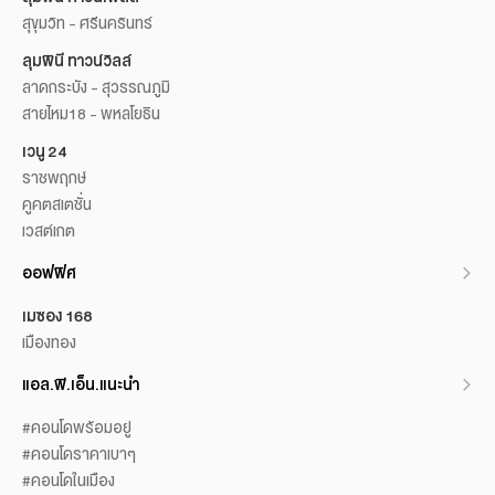
สุขุมวิท - ศรีนครินทร์
ลุมพินี ทาวน์วิลล์
ลาดกระบัง - สุวรรณภูมิ
สายไหม18 - พหลโยธิน
เวนู 24
ราชพฤกษ์
คูคตสเตชั่น
เวสต์เกต
ออฟฟิศ
เมซอง 168
เมืองทอง
แอล.พี.เอ็น.แนะนำ
#คอนโดพร้อมอยู่
#คอนโดราคาเบาๆ
#คอนโดในเมือง