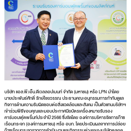
บริษัท แอล.พี.เอ็น.ดีเวลลอปเมนท์ จํากัด (มหาชน) หรือ LPN นำโดย
นายประพันธ์ศักดิ์ รักษ์ไชยวรรณ ประธานคณะอนุกรรมการกำกับดูแล
กิจการด้านความรับผิดชอบต่อสิ่งแวดล้อมและสังคม เป็นตัวแทนบริษัทฯ
เข้าร่วมพิธีขอบคุณและมอบประกาศนียบัตรเครื่องหมายรับรอง
คาร์บอนฟุตพริ้นท์ประจำปี 2566 ซึ่งจัดโดย องค์การบริหารจัดการก๊าซ
เรือนกระจก (องค์การมหาชน) หรือ อบก. โดยประเมินผลจากการปล่อย
ก๊าซเรือนกระจกจากการดำเนินงานและกิจกรรมต่างๆของบริษัทตลอด