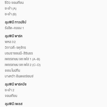
ซีวิว จอมเทียน
ชะอำ (A)
ชะอำ (B)
ลุมพินี ทาวน์ชิป
รังสิต-คลอง 1
ลุมพินี พาร์ค
พหล 32
วิภาวดี-จตุจักร
บรมราชชนนี-สิรินธร
เพชรเกษม 98 เฟส 1 (A-B)
เพชรเกษม 98 เฟส 2 (C-D)
ออน ไนน์ทีน
บางหว้า อินเตอร์เชนจ์
ลุมพินี พาร์คบีช
ชะอำ 2
จอมเทียน
ลุมพินี เพลส