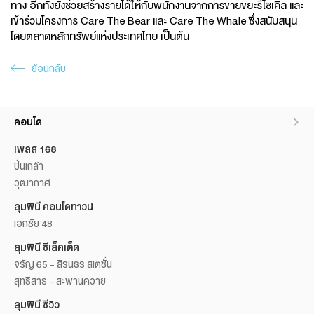
ทาง อีกทั้งยังช่วยสร้างรายได้ให้กับพนักงานจากการขายขยะรีไซเคิล และ
เข้าร่วมโครงการ Care The Bear และ Care The Whale ซึ่งสนับสนุน
โดยตลาดหลักทรัพย์แห่งประเทศไทย เป็นต้น
ย้อนกลับ
คอนโด
เพลส 168
ปิ่นเกล้า
วุฒากาศ
ลุมพินี คอนโดทาวน์
เอกชัย 48
ลุมพินี ซีเล็คเต็ด
จรัญ 65 - สิรินธร สเตชั่น
สุทธิสาร - สะพานควาย
ลุมพินี ซีวิว