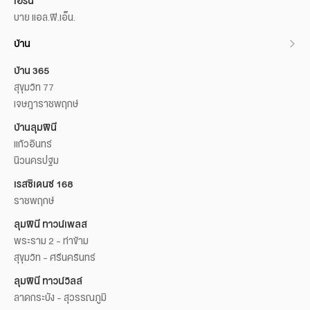
เอิร์น
บาย แอล.พี.เอ็น.
บ้าน
บ้าน 365
สุขุมวิท 77
เจษฎาราชพฤกษ์
บ้านลุมพินี
แก้วอินทร์
นิวนครปฐม
เรสซิเดนซ์ 168
ราชพฤกษ์
ลุมพินี ทาวน์เพลส
พระราม 2 - ท่าข้าม
สุขุมวิท - ศรีนครินทร์
ลุมพินี ทาวน์วิลล์
ลาดกระบัง - สุวรรณภูมิ