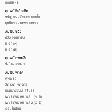
เอกชัย 48
ลุมพินี ซีเล็คเต็ด
จรัญ 65 - สิรินธร สเตชั่น
สุทธิสาร - สะพานควาย
ลุมพินี ซีวิว
ซีวิว จอมเทียน
ชะอำ (A)
ชะอำ (B)
ลุมพินี ทาวน์ชิป
รังสิต-คลอง 1
ลุมพินี พาร์ค
พหล 32
วิภาวดี-จตุจักร
บรมราชชนนี-สิรินธร
เพชรเกษม 98 เฟส 1 (A-B)
เพชรเกษม 98 เฟส 2 (C-D)
ออน ไนน์ทีน