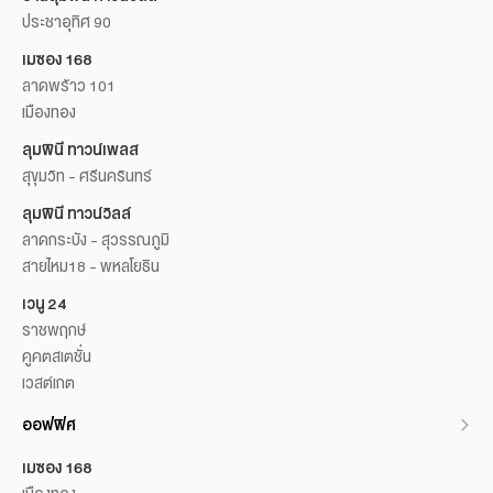
ประชาอุทิศ 90
เมซอง 168
ลาดพร้าว 101
เมืองทอง
ลุมพินี ทาวน์เพลส
สุขุมวิท - ศรีนครินทร์
ลุมพินี ทาวน์วิลล์
ลาดกระบัง - สุวรรณภูมิ
สายไหม18 - พหลโยธิน
เวนู 24
ราชพฤกษ์
คูคตสเตชั่น
เวสต์เกต
ออฟฟิศ
เมซอง 168