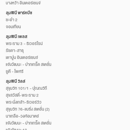
บางหว้า อินเตอร์เชนจ์
ลุมพินี พาร์คบีช
ชะอำ 2
จอมเทียน
ลุมพินี เพลส
พระราม 3 - ริเวอร์ไรน์
รัชดา-สาธุ
เตาปูน อินเตอร์เชนจ์
แจ้งวัฒนะ - ปากเกร็ด สเตชั่น
ยูดี - โพศรี
ลุมพินี วิลล์
สุขุมวิท 101/1 - ปุณณวิถี
สุขสวัสดิ์-พระราม 2
พระนั่งเกล้า-ริเวอร์วิว
สุขุมวิท 76-แบริ่ง สเตชั่น (2)
นาเกลือ-วงศ์อมาตย์
แจ้งวัฒนะ - ปากเกร็ด สเตชั่น
แจ้งวัฒนะ 10