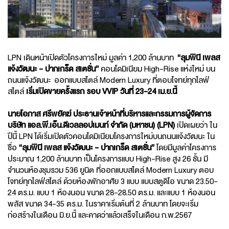
LPN เดินหน้าเปิดตัวโครงการใหม่ มูลค่า 1,200 ล้านบาท
“ลุมพินี เพลส
แจ้งวัฒนะ - ปากเกร็ด สเตชั่น”
คอนโดมิเนียม High-Rise แห่งใหม่ บน
ถนนแจ้งวัฒนะ ออกแบบสไตล์ Modern Luxury ที่ตอบโจทย์ทุกไลฟ์
สไตล์
เริ่มเปิดขายครั้งแรก รอบ VVIP วันที่ 23-24 เม.ย.นี้
นายโอภาส ศรีพยัคฆ์ ประธานเจ้าหน้าที่บริหารและกรรมการผู้จัดการ
บริษัท แอล.พี.เอ็น.ดีเวลลอปเมนท์ จำกัด (มหาชน) (LPN)
เปิดเผยว่า ใน
ปีนี้ LPN ได้เริ่มเปิดตัวคอนโดมิเนียมโครงการใหม่บนถนนแจ้งวัฒนะ ใน
ชื่อ
“ลุมพินี เพลส แจ้งวัฒนะ - ปากเกร็ด สเตชั่น”
โดยมีมูลค่าโครงการ
ประมาณ 1,200 ล้านบาท เป็นโครงการแบบ High-Rise สูง 26 ชั้น มี
จำนวนห้องชุมรวม 536 ยูนิต ที่ออกแบบสไตล์ Modern Luxury ตอบ
โจทย์ทุกไลฟ์สไตล์ ด้วยห้องพักอาศัย 3 แบบ แบบสตูดิโอ ขนาด 23.50-
24 ตร.ม. แบบ 1 ห้องนอน ขนาด 28-28.50 ตร.ม. และแบบ 1 ห้องนอน
พลัส ขนาด 34-35 ตร.ม. ในราคาเริ่มต้นที่ 2 ล้านบาท โดยจะเริ่ม
ก่อสร้างในเดือน มิ.ย.นี้ และคาดว่าแล้วเสร็จในเดือน ก.พ.2567