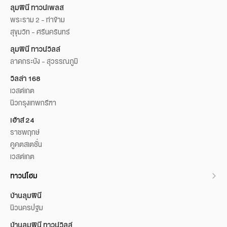
ลุมพินี ทาวน์เพลส
พระราม 2 - ท่าข้าม
สุขุมวิท - ศรีนครินทร์
ลุมพินี ทาวน์วิลล์
ลาดกระบัง - สุวรรณภูมิ
วิลล่า 168
เวสต์เกต
นิวกรุงเทพกรีฑา
เฮ้าส์ 24
ราชพฤกษ์
คูคตสเตชั่น
เวสต์เกต
ทาวน์โฮม
บ้านลุมพินี
นิวนครปฐม
บ้านลุมพินี ทาวน์วิลล์