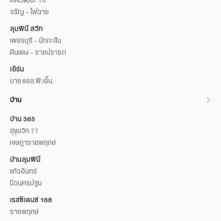
จรัญ - ไฟฉาย
ลุมพินี สวีท
เพชรบุรี - มักกะสัน
ดินแดง - ราชปรารภ
เอิร์น
บาย แอล.พี.เอ็น.
บ้าน
บ้าน 365
สุขุมวิท 77
เจษฎาราชพฤกษ์
บ้านลุมพินี
แก้วอินทร์
นิวนครปฐม
เรสซิเดนซ์ 168
ราชพฤกษ์