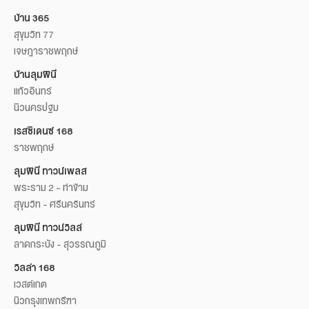
บ้าน 365
สุขุมวิท 77
เจษฎาราชพฤกษ์
บ้านลุมพินี
แก้วอินทร์
นิวนครปฐม
เรสซิเดนซ์ 168
ราชพฤกษ์
ลุมพินี ทาวน์เพลส
พระราม 2 - ท่าข้าม
สุขุมวิท - ศรีนครินทร์
ลุมพินี ทาวน์วิลล์
ลาดกระบัง - สุวรรณภูมิ
วิลล่า 168
เวสต์เกต
นิวกรุงเทพกรีฑา