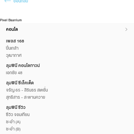
ย้อนกลับ
Pixel Baanlum
คอนโด
เพลส 168
ปิ่นเกล้า
วุฒากาศ
ลุมพินี คอนโดทาวน์
เอกชัย 48
ลุมพินี ซีเล็คเต็ด
จรัญ 65 - สิรินธร สเตชั่น
สุทธิสาร - สะพานควาย
ลุมพินี ซีวิว
ซีวิว จอมเทียน
ชะอำ (A)
ชะอำ (B)