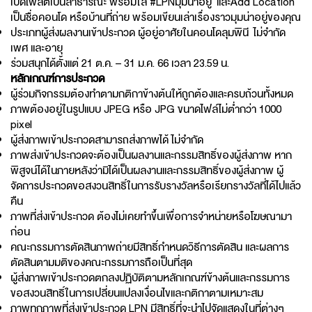
เปิดโพสต์เป็นสาธารณะ พร้อมใส่ #LPNมุมน่าอยู่ และAdd Location
เป็นชื่อคอนโด หรือบ้านที่ถ่าย พร้อมเขียนเล่าเรื่องราวมุมน่าอยู่ของคุณ
ประเภทผู้ส่งผลงานเข้าประกวด ผู้อยู่อาศัยในคอนโดลุมพินี ไม่จำกัด
เพศ และอายุ
ร่วมสนุกได้ตั้งแต่ 21 ต.ค. – 31 ม.ค. 66 เวลา 23.59 น.
หลักเกณฑ์การประกวด
ผู้ร่วมกิจกรรมต้องทำตามกติกาข้างต้นให้ถูกต้องและครบถ้วนทั้งหมด
ภาพต้องอยู่ในรูปแบบ JPEG หรือ JPG ขนาดไฟล์ไม่ต่ำกว่า 1000
pixel
ผู้ส่งภาพเข้าประกวดสามารถส่งภาพได้ ไม่จำกัด
ภาพส่งเข้าประกวดจะต้องเป็นผลงานและกรรมสิทธิ์ของผู้ส่งภาพ หาก
พิสูจน์ได้ในภายหลังว่ามิได้เป็นผลงานและกรรมสิทธิ์ของผู้ส่งภาพ ผู้
จัดการประกวดขอสงวนสิทธิ์ในการรับรางวัลหรือเรียกรางวัลที่ได้ไปแล้ว
คืน
ภาพที่ส่งเข้าประกวด ต้องไม่เคยทำขึ้นเพื่อการจำหน่ายหรือโฆษณามา
ก่อน
คณะกรรมการตัดสินภาพถ่ายมีสิทธิ์กำหนดวิธีการตัดสิน และผลการ
ตัดสินตามมติของคณะกรรมการถือเป็นที่สุด
ผู้ส่งภาพเข้าประกวดตกลงปฏิบัติตามหลักเกณฑ์ข้างต้นและกรรมการ
ขอสงวนสิทธิ์ในการเปลี่ยนแปลงเงื่อนไขและกติกาตามเหมาะสม
ภาพทุกภาพที่ส่งเข้าประกวด LPN มีสิทธิ์ที่จะนำไปจัดแสดงในที่ต่างๆ