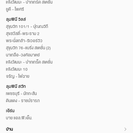
แจ้งวัฒนะ - ปากเกร็ด สเตชั่น
ยูดี - โพศรี
ลุมพินี วิลล์
สุขุมวิท 101/1 - ปุณณวิถี
สุขสวัสดิ์-พระราม 2
พระนั่งเกล้า-ริเวอร์วิว
สุขุมวิท 76-แบริ่ง สเตชั่น (2)
นาเกลือ-วงศ์อมาตย์
แจ้งวัฒนะ - ปากเกร็ด สเตชั่น
แจ้งวัฒนะ 10
จรัญ - ไฟฉาย
ลุมพินี สวีท
เพชรบุรี - มักกะสัน
ดินแดง - ราชปรารภ
เอิร์น
บาย แอล.พี.เอ็น.
บ้าน