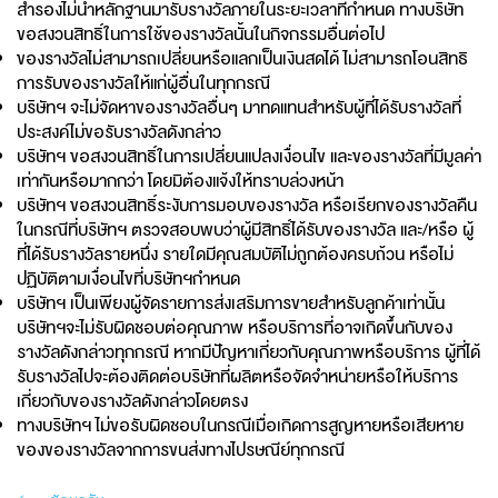
สำรองไม่นำหลักฐานมารับรางวัลภายในระยะเวลาที่กำหนด ทางบริษัท
ขอสงวนสิทธิ์ในการใช้ของรางวัลนั้นในกิจกรรมอื่นต่อไป
ของรางวัลไม่สามารถเปลี่ยนหรือแลกเป็นเงินสดได้ ไม่สามารถโอนสิทธิ
การรับของรางวัลให้แก่ผู้อื่นในทุกกรณี
บริษัทฯ จะไม่จัดหาของรางวัลอื่นๆ มาทดแทนสำหรับผู้ที่ได้รับรางวัลที่
ประสงค์ไม่ขอรับรางวัลดังกล่าว
บริษัทฯ ขอสงวนสิทธิ์ในการเปลี่ยนแปลงเงื่อนไข และของรางวัลที่มีมูลค่า
เท่ากันหรือมากกว่า โดยมิต้องแจ้งให้ทราบล่วงหน้า
บริษัทฯ ขอสงวนสิทธิ์ระงับการมอบของรางวัล หรือเรียกของรางวัลคืน
ในกรณีที่บริษัทฯ ตรวจสอบพบว่าผู้มีสิทธิ์ได้รับของรางวัล และ/หรือ ผู้
ที่ได้รับรางวัลรายหนึ่ง รายใดมีคุณสมบัติไม่ถูกต้องครบถ้วน หรือไม่
ปฏิบัติตามเงื่อนไขที่บริษัทฯกำหนด
บริษัทฯ เป็นเพียงผู้จัดรายการส่งเสริมการขายสำหรับลูกค้าเท่านั้น
บริษัทฯจะไม่รับผิดชอบต่อคุณภาพ หรือบริการที่อาจเกิดขึ้นกับของ
รางวัลดังกล่าวทุกกรณี หากมีปัญหาเกี่ยวกับคุณภาพหรือบริการ ผู้ที่ได้
รับรางวัลไปจะต้องติดต่อบริษัทที่ผลิตหรือจัดจำหน่ายหรือให้บริการ
เกี่ยวกับของรางวัลดังกล่าวโดยตรง
ทางบริษัทฯ ไม่ขอรับผิดชอบในกรณีเมื่อเกิดการสูญหายหรือเสียหาย
ของของรางวัลจากการขนส่งทางไปรษณีย์ทุกกรณี