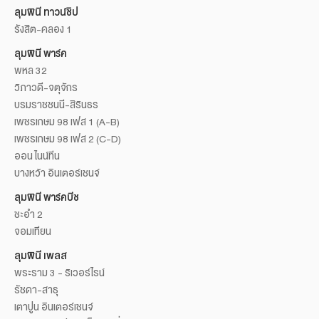
ลุมพินี ทาวน์ชิป
รังสิต-คลอง 1
ลุมพินี พาร์ค
พหล 32
วิภาวดี-จตุจักร
บรมราชชนนี-สิรินธร
เพชรเกษม 98 เฟส 1 (A-B)
เพชรเกษม 98 เฟส 2 (C-D)
ออน ไนน์ทีน
บางหว้า อินเตอร์เชนจ์
ลุมพินี พาร์คบีช
ชะอำ 2
จอมเทียน
ลุมพินี เพลส
พระราม 3 - ริเวอร์ไรน์
รัชดา-สาธุ
เตาปูน อินเตอร์เชนจ์