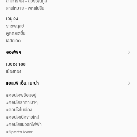
ลาดกระบัง - สุวรรณภูมิ
สายไหม18 - พหลโยธิน
เวนู 24
ราชพฤกษ์
คูคตสเตชั่น
เวสต์เกต
ออฟฟิศ
เมซอง 168
เมืองทอง
แอล.พี.เอ็น.แนะนำ
#คอนโดพร้อมอยู่
#คอนโดราคาเบาๆ
#คอนโดในเมือง
#คอนโดเปิดขายใหม่
#คอนโดแนวรถไฟฟ้า
#Sports lover