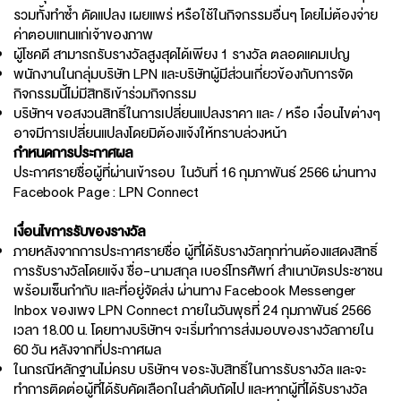
รวมทั้งทำซ้ำ ดัดแปลง เผยแพร่ หรือใช้ในกิจกรรมอื่นๆ โดยไม่ต้องจ่าย
ค่าตอบแทนแก่เจ้าของภาพ
ผู้โชคดี สามารถรับรางวัลสูงสุดได้เพียง 1 รางวัล ตลอดแคมเปญ
พนักงานในกลุ่มบริษัท LPN และบริษัทผู้มีส่วนเกี่ยวข้องกับการจัด
กิจกรรมนี้ไม่มีสิทธิเข้าร่วมกิจกรรม
บริษัทฯ ขอสงวนสิทธิ์ในการเปลี่ยนแปลงราคา และ / หรือ เงื่อนไขต่างๆ
อาจมีการเปลี่ยนแปลงโดยมิต้องแจ้งให้ทราบล่วงหน้า
กำหนดการประกาศผล
ประกาศรายชื่อผู้ที่ผ่านเข้ารอบ ในวันที่ 16 กุมภาพันธ์ 2566 ผ่านทาง
Facebook Page : LPN Connect
เงื่อนไขการรับของรางวัล
ภายหลังจากการประกาศรายชื่อ ผู้ที่ได้รับรางวัลทุกท่านต้องแสดงสิทธิ์
การรับรางวัลโดยแจ้ง ชื่อ-นามสกุล เบอร์โทรศัพท์ สำเนาบัตรประชาชน
พร้อมเซ็นกำกับ และที่อยู่จัดส่ง ผ่านทาง Facebook Messenger
Inbox ของเพจ LPN Connect ภายในวันพุธที่ 24 กุมภาพันธ์ 2566
เวลา 18.00 น. โดยทางบริษัทฯ จะเริ่มทำการส่งมอบของรางวัลภายใน
60 วัน หลังจากที่ประกาศผล
ในกรณีหลักฐานไม่ครบ บริษัทฯ ขอระงับสิทธิ์ในการรับรางวัล และจะ
ทำการติดต่อผู้ที่ได้รับคัดเลือกในลำดับถัดไป และหากผู้ที่ได้รับรางวัล