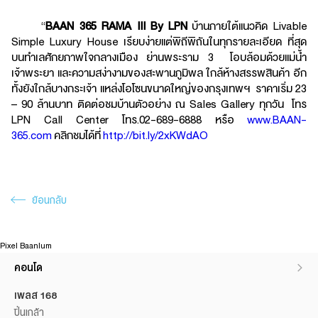
“
BAAN 365 RAMA III By LPN
บ้านภายใต้แนวคิด Livable
Simple Luxury House เรียบง่ายแต่พิถีพิถันในทุกรายละเอียด ที่สุด
บนทำเลศักยภาพใจกลางเมือง ย่านพระราม 3 โอบล้อมด้วยแม่น้ำ
เจ้าพระยา และความสง่างามของสะพานภูมิพล ใกล้ห้างสรรพสินค้า อีก
ทั้งยังใกล้บางกระเจ้า แหล่งโอโซนขนาดใหญ่ของกรุงเทพฯ ราคาเริ่ม 23
– 90 ล้านบาท ติดต่อชมบ้านตัวอย่าง ณ Sales Gallery ทุกวัน โทร
LPN Call Center โทร.02-689-6888 หรือ
www.BAAN-
365.com
คลิกชมได้ที่
http://bit.ly/2xKWdAO
ย้อนกลับ
Pixel Baanlum
คอนโด
เพลส 168
ปิ่นเกล้า