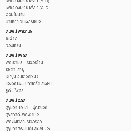
เพชรเกษม 98 เฟส 1 (A-B)
เพชรเกษม 98 เฟส 2 (C-D)
ออน ไนน์ทีน
บางหว้า อินเตอร์เชนจ์
ลุมพินี พาร์คบีช
ชะอำ 2
จอมเทียน
ลุมพินี เพลส
พระราม 3 - ริเวอร์ไรน์
รัชดา-สาธุ
เตาปูน อินเตอร์เชนจ์
แจ้งวัฒนะ - ปากเกร็ด สเตชั่น
ยูดี - โพศรี
ลุมพินี วิลล์
สุขุมวิท 101/1 - ปุณณวิถี
สุขสวัสดิ์-พระราม 2
พระนั่งเกล้า-ริเวอร์วิว
สุขุมวิท 76-แบริ่ง สเตชั่น (2)