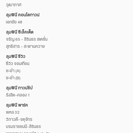
วุฒากาศ
ลุมพินี คอนโดทาวน์
เอกชัย 48
ลุมพินี ซีเล็คเต็ด
จรัญ 65 - สิรินธร สเตชั่น
สุทธิสาร - สะพานควาย
ลุมพินี ซีวิว
ซีวิว จอมเทียน
ชะอำ (A)
ชะอำ (B)
ลุมพินี ทาวน์ชิป
รังสิต-คลอง 1
ลุมพินี พาร์ค
พหล 32
วิภาวดี-จตุจักร
บรมราชชนนี-สิรินธร