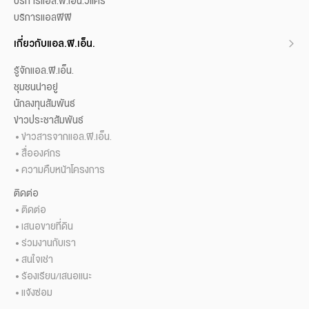
บริการแอล.พี.เอ็น.วีแคร์
บริการแอลพีพี
เกี่ยวกับแอล.พี.เอ็น.
รู้จักแอล.พี.เอ็น.
ชุมชนน่าอยู่
นักลงทุนสัมพันธ์
ข่าวประชาสัมพันธ์
ข่าวสารจากแอล.พี.เอ็น.
สื่อองค์กร
ความคืบหน้าโครงการ
ติดต่อ
ติดต่อ
เสนอขายที่ดิน
ร่วมงานกับเรา
สนใจเช่า
ร้องเรียน/เสนอแนะ
แจ้งซ่อม