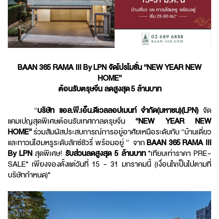
BAAN 365 RAMA III By LPN จัดโปรโมชั่น “NEW YEAR NEW
HOME”
ต้อนรับตรุษจีน ลดสูงสุด
5 ล้านบาท
“
บริษัท แอล.พี.เอ็น.ดีเวลลอปเมนท์ จำกัด(มหาชน)(
LPN)
จัด
แคมเปญสุดพิเศษต้อนรับเทศกาลตรุษจีน
“
NEW YEAR NEW
HOME”
ร่วมสัมผัสประสบการณ์การอยู่อาศัยเหนือระดับกับ “บ้านเดี่ยว
และทาวน์โฮมหรูระดับลักซ์ชัวรี่ พร้อมอยู่ ” จาก
BAAN 365 RAMA III
By LPN
สุดพิเศษ!
รับส่วนลดสูงสุด
5 ล้านบาท
*เทียบเท่าราคา PRE-
SALE* เพียงจองตั้งแต่วันที่ 15 - 31 มกราคมนี้ (เงื่อนไขเป็นไปตามที่
บริษัทกำหนด)*