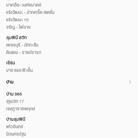
นาเกลือ-วงศ์อมาตย์
แจ้งวัฒนะ - ปากเกร็ด สเตชั่น
แจ้งวัฒนะ 10
จรัญ - ไฟฉาย
ลุมพินี สวีท
เพชรบุรี - มักกะสัน
ดินแดง - ราชปรารภ
เอิร์น
บาย แอล.พี.เอ็น.
บ้าน
บ้าน 365
สุขุมวิท 77
เจษฎาราชพฤกษ์
บ้านลุมพินี
แก้วอินทร์
นิวนครปฐม