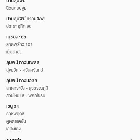
บ้านลุมพินี
นิวนครปฐม
บ้านลุมพินี ทาวน์วิลล์
ประชาอุทิศ 90
เมซอง 168
ลาดพร้าว 101
เมืองทอง
ลุมพินี ทาวน์เพลส
สุขุมวิท - ศรีนครินทร์
ลุมพินี ทาวน์วิลล์
ลาดกระบัง - สุวรรณภูมิ
สายไหม18 - พหลโยธิน
เวนู 24
ราชพฤกษ์
คูคตสเตชั่น
เวสต์เกต